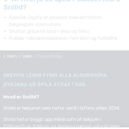
Snilld?
Klassísk útgáfa af pílukasti með einföldum,
þægilegum stjórnunum.
Stuttar, grípandi lotur í síma og tölvu.
Frábær nákvæmnisáskorun fyrir börn og fullorðna.
Heim
Leikir
Pílukastleikur
ÓKEYPIS LEIKIR FYRIR ALLA ALDURSHÓPA,
BYRJAÐU AÐ SPILA STRAX Í DAG.
Hvað er Snilld?
Snilld er leikjanet sem hefur verið í loftinu síðan 2014.
Snilld hefur byggt upp mikið safn af leikjum í
fjölbreyttum flokkum og daglega bætast við nýir leikir.