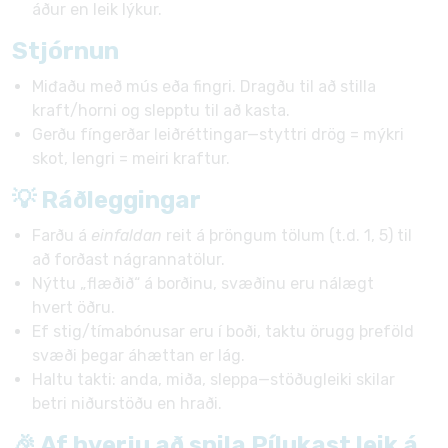
áður en leik lýkur.
Stjórnun
Miđaðu með mús eða fingri. Dragðu til að stilla
kraft/horni og slepptu til að kasta.
Gerðu fíngerðar leiðréttingar—styttri drög = mýkri
skot, lengri = meiri kraftur.
💡 Ráðleggingar
Farðu á
einfaldan
reit á þröngum tölum (t.d. 1, 5) til
að forðast nágrannatölur.
Nýttu „flæðið“ á borðinu, svæðinu eru nálægt
hvert öðru.
Ef stig/tímabónusar eru í boði, taktu örugg þreföld
svæði þegar áhættan er lág.
Haltu takti: anda, miða, sleppa—stöðugleiki skilar
betri niðurstöðu en hraði.
🎉 Af hverju að spila Pílukast leik á