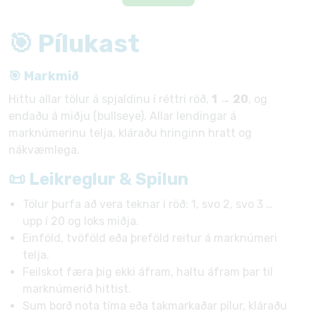
🎯 Pílukast
🎯 Markmið
Hittu allar tölur á spjaldinu í réttri röð,
1 → 20
, og
endaðu á miðju (bullseye). Allar lendingar á
marknúmerinu telja, kláraðu hringinn hratt og
nákvæmlega.
📜 Leikreglur & Spilun
Tölur þurfa að vera teknar í röð: 1, svo 2, svo 3 …
upp í 20 og loks miðja.
Einföld, tvöföld eða þreföld reitur á marknúmeri
telja.
Feilskot færa þig ekki áfram, haltu áfram þar til
marknúmerið hittist.
Sum borð nota tíma eða takmarkaðar pílur, kláraðu