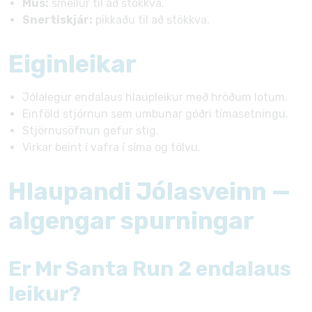
Mús:
smellur til að stökkva.
Snertiskjár:
pikkaðu til að stökkva.
Eiginleikar
Jólalegur endalaus hlaupleikur með hröðum lotum.
Einföld stjórnun sem umbunar góðri tímasetningu.
Stjörnusöfnun gefur stig.
Virkar beint í vafra í síma og tölvu.
Hlaupandi Jólasveinn —
algengar spurningar
Er Mr Santa Run 2 endalaus
leikur?