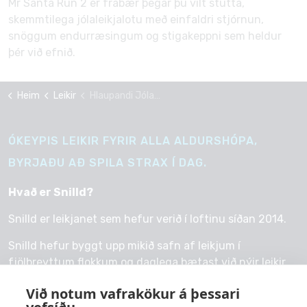
Mr Santa Run 2 er frábær þegar þú vilt stutta,
skemmtilega jólaleikjalotu með einfaldri stjórnun,
snöggum endurræsingum og stigakeppni sem heldur
þér við efnið.
Heim
Leikir
Hlaupandi Jólasveinn
ÓKEYPIS LEIKIR FYRIR ALLA ALDURSHÓPA,
BYRJAÐU AÐ SPILA STRAX Í DAG.
Hvað er Snilld?
Snilld er leikjanet sem hefur verið í loftinu síðan 2014.
Snilld hefur byggt upp mikið safn af leikjum í
fjölbreyttum flokkum og daglega bætast við nýir leikir.
Við notum vafrakökur á þessari