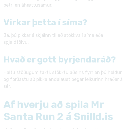
betri en áhættusamur.
Virkar þetta í síma?
Já, þú pikkar á skjáinn til að stökkva í síma eða
spjaldtölvu.
Hvað er gott byrjendaráð?
Haltu stöðugum takti, stökktu aðeins fyrr en þú heldur
og forðastu að pikka endalaust þegar leikurinn hraðar á
sér.
Af hverju að spila Mr
Santa Run 2 á Snilld.is