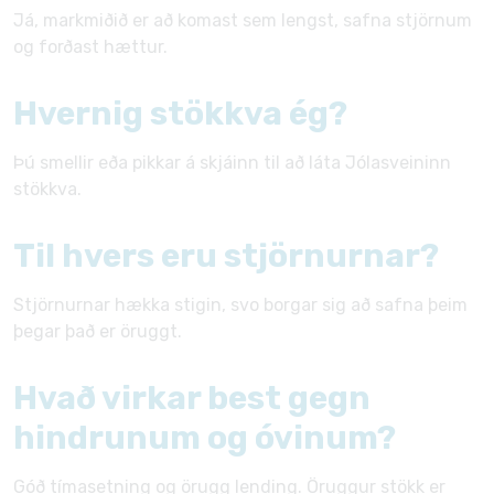
Já, markmiðið er að komast sem lengst, safna stjörnum
og forðast hættur.
Hvernig stökkva ég?
Þú smellir eða pikkar á skjáinn til að láta Jólasveininn
stökkva.
Til hvers eru stjörnurnar?
Stjörnurnar hækka stigin, svo borgar sig að safna þeim
þegar það er öruggt.
Hvað virkar best gegn
hindrunum og óvinum?
Góð tímasetning og örugg lending. Öruggur stökk er