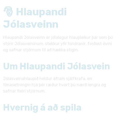
🎅 Hlaupandi
Jólasveinn
Hlaupandi Jólasveinn er jólalegur hlaupleikur þar sem þú
stýrir Jólasveininum, stekkur yfir hindranir, forðast óvini
og safnar stjörnum til að hækka stigin.
Um Hlaupandi Jólasvein
Jólasveinahlaupið heldur áfram sjálfkrafa, en
tímasetningin hjá þér ræður hvort þú nærð lengra og
safnar fleiri stjörnum.
Hvernig á að spila