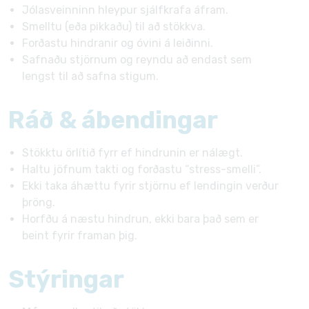
Jólasveinninn hleypur sjálfkrafa áfram.
Smelltu (eða pikkaðu) til að stökkva.
Forðastu hindranir og óvini á leiðinni.
Safnaðu stjörnum og reyndu að endast sem
lengst til að safna stigum.
Ráð & ábendingar
Stökktu örlítið fyrr ef hindrunin er nálægt.
Haltu jöfnum takti og forðastu “stress-smelli”.
Ekki taka áhættu fyrir stjörnu ef lendingin verður
þröng.
Horfðu á næstu hindrun, ekki bara það sem er
beint fyrir framan þig.
Stýringar