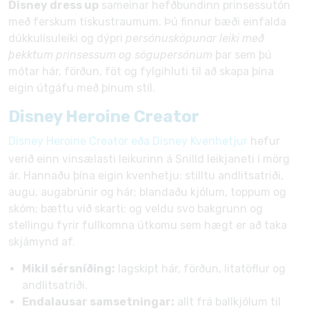
Disney dress up
sameinar hefðbundinn prinsessutón
með ferskum tískustraumum. Þú finnur bæði einfalda
dúkkulísuleiki og dýpri
persónusköpunar leiki með
þekktum prinsessum og sögupersónum
þar sem þú
mótar hár, förðun, föt og fylgihluti til að skapa þína
eigin útgáfu með þínum stíl.
Disney Heroine Creator
Disney Heroine Creator eða Disney Kvenhetjur
hefur
verið einn vinsælasti leikurinn á Snilld leikjaneti í mörg
ár. Hannaðu þína eigin kvenhetju: stilltu andlitsatriði,
augu, augabrúnir og hár; blandaðu kjólum, toppum og
skóm; bættu við skarti; og veldu svo bakgrunn og
stellingu fyrir fullkomna útkomu sem hægt er að taka
skjámynd af.
Mikil sérsníðing:
lagskipt hár, förðun, litatöflur og
andlitsatriði.
Endalausar samsetningar:
allt frá ballkjólum til