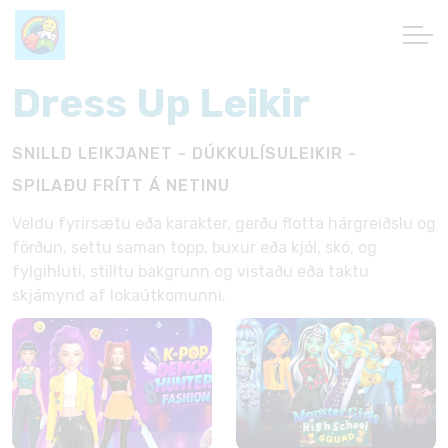
Dress Up Leikir
SNILLD LEIKJANET - DÚKKULÍSULEIKIR -
SPILAÐU FRÍTT Á NETINU
Veldu fyrirsætu eða karakter, gerðu flotta hárgreiðslu og
förðun, settu saman topp, buxur eða kjól, skó, og
fylgihluti, stilltu bakgrunn og vistaðu eða taktu
skjámynd af lokaútkomunni.