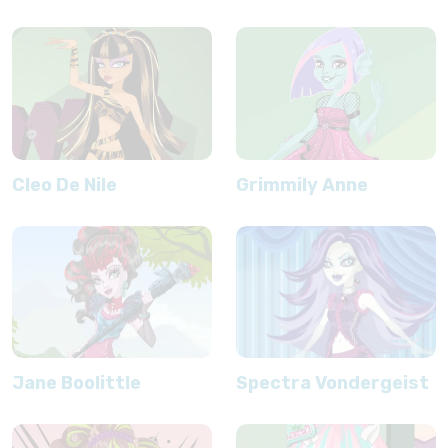
Cleo De Nile
Grimmily Anne
Jane Boolittle
Spectra Vondergeist