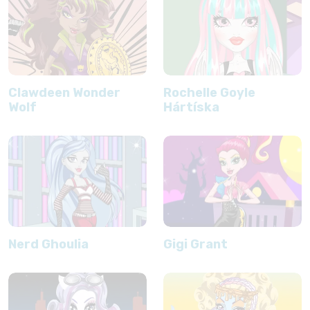
Clawdeen Wonder
Rochelle Goyle
Wolf
Hártíska
Nerd Ghoulia
Gigi Grant