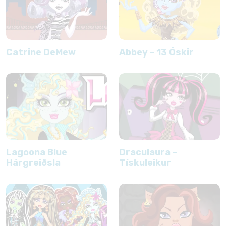
Catrine DeMew
Abbey - 13 Óskir
Lagoona Blue
Draculaura -
Hárgreiðsla
Tískuleikur