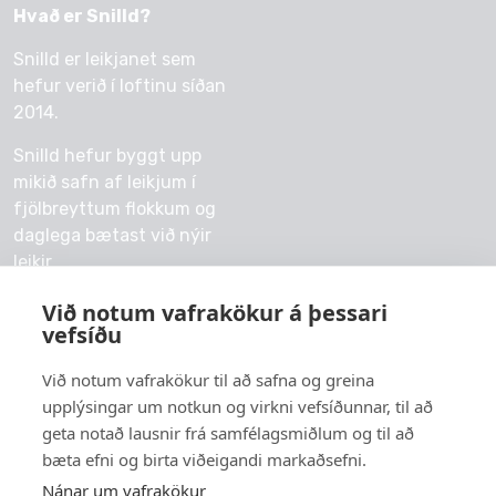
Hvað er Snilld?
Snilld er leikjanet sem
hefur verið í loftinu síðan
2014.
Snilld hefur byggt upp
mikið safn af leikjum í
fjölbreyttum flokkum og
daglega bætast við nýir
leikir.
Við notum vafrakökur á þessari
vefsíðu
Við notum vafrakökur til að safna og greina
© 2026 snilld.is
upplýsingar um notkun og virkni vefsíðunnar, til að
Um okkur
geta notað lausnir frá samfélagsmiðlum og til að
bæta efni og birta viðeigandi markaðsefni.
Persónuvernd
Nánar um vafrakökur