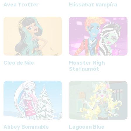
Avea Trotter
Elissabat Vampíra
Cleo de Nile
Monster High
Stefnumót
Abbey Bominable
Lagoona Blue