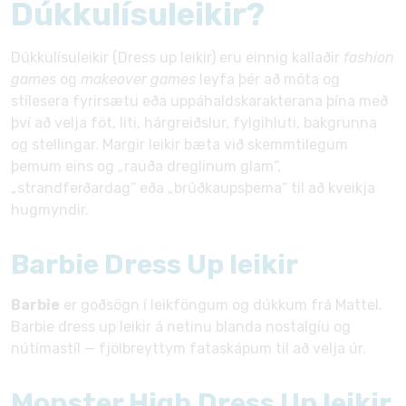
Dúkkulísuleikir?
Dúkkulísuleikir (Dress up leikir) eru einnig kallaðir
fashion
games
og
makeover games
leyfa þér að móta og
stílesera fyrirsætu eða uppáhaldskarakterana þína með
því að velja föt, liti, hárgreiðslur, fylgihluti, bakgrunna
og stellingar. Margir leikir bæta við skemmtilegum
þemum eins og „rauða dreglinum glam“,
„strandferðardag“ eða „brúðkaupsþema“ til að kveikja
hugmyndir.
Barbie Dress Up leikir
Barbie
er goðsögn í leikföngum og dúkkum frá Mattel.
Barbie dress up leikir á netinu blanda nostalgíu og
nútímastíl — fjölbreyttym fataskápum til að velja úr.
Monster High Dress Up leikir