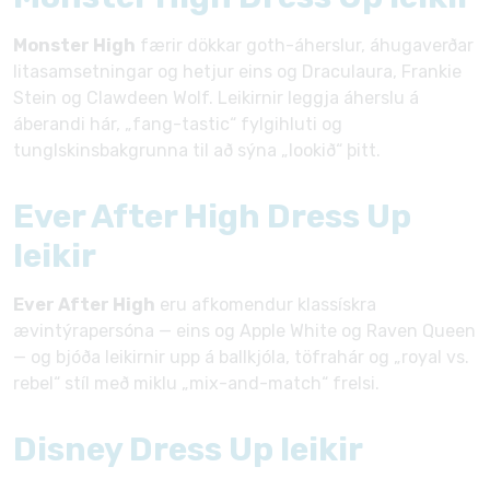
Monster High
færir dökkar goth-áherslur, áhugaverðar
litasamsetningar og hetjur eins og Draculaura, Frankie
Stein og Clawdeen Wolf. Leikirnir leggja áherslu á
áberandi hár, „fang-tastic“ fylgihluti og
tunglskinsbakgrunna til að sýna „lookið“ þitt.
Ever After High Dress Up
leikir
Ever After High
eru afkomendur klassískra
ævintýrapersóna — eins og Apple White og Raven Queen
— og bjóða leikirnir upp á ballkjóla, töfrahár og „royal vs.
rebel“ stíl með miklu „mix-and-match“ frelsi.
Disney Dress Up leikir