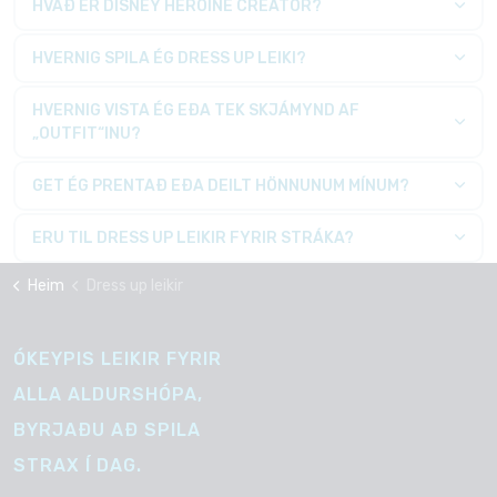
HVAÐ ER DISNEY HEROINE CREATOR?
HVERNIG SPILA ÉG DRESS UP LEIKI?
HVERNIG VISTA ÉG EÐA TEK SKJÁMYND AF
„OUTFIT“INU?
GET ÉG PRENTAÐ EÐA DEILT HÖNNUNUM MÍNUM?
ERU TIL DRESS UP LEIKIR FYRIR STRÁKA?
Heim
Dress up leikir
ÓKEYPIS LEIKIR FYRIR
ALLA ALDURSHÓPA,
BYRJAÐU AÐ SPILA
STRAX Í DAG.