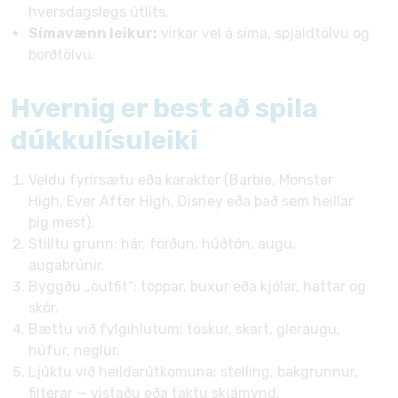
hversdagslegs útlits.
Símavænn leikur:
virkar vel á síma, spjaldtölvu og
borðtölvu.
Hvernig er best að spila
dúkkulísuleiki
Veldu fyrirsætu eða karakter (Barbie, Monster
High, Ever After High, Disney eða það sem heillar
þig mest).
Stilltu grunn: hár, förðun, húðtón, augu,
augabrúnir.
Byggðu „outfit“: toppar, buxur eða kjólar, hattar og
skór.
Bættu við fylgihlutum: töskur, skart, gleraugu,
húfur, neglur.
Ljúktu við heildarútkomuna: stelling, bakgrunnur,
filterar — vistaðu eða taktu skjámynd.