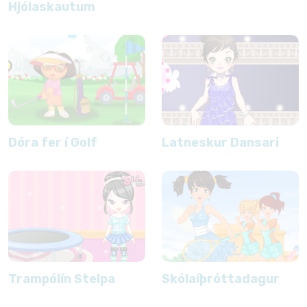
Hjólaskautum
Dóra fer í Golf
Latneskur Dansari
Trampólín Stelpa
Skólaíþróttadagur