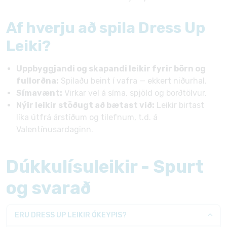
Af hverju að spila Dress Up
Leiki?
Uppbyggjandi og skapandi leikir fyrir börn og
fullorðna:
Spilaðu beint í vafra — ekkert niðurhal.
Símavænt:
Virkar vel á síma, spjöld og borðtölvur.
Nýir leikir stöðugt að bætast við:
Leikir birtast
líka útfrá árstíðum og tilefnum, t.d. á
Valentínusardaginn.
Dúkkulísuleikir - Spurt
og svarað
ERU DRESS UP LEIKIR ÓKEYPIS?