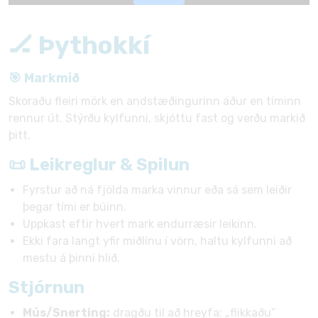
🏒 Þythokkí
🎯 Markmið
Skoraðu fleiri mörk en andstæðingurinn áður en tíminn
rennur út. Stýrðu kylfunni, skjóttu fast og verðu markið
þitt.
📜 Leikreglur & Spilun
Fyrstur að ná fjölda marka vinnur eða sá sem leiðir
þegar tími er búinn.
Uppkast eftir hvert mark endurræsir leikinn.
Ekki fara langt yfir miðlínu í vörn, haltu kylfunni að
mestu á þinni hlið.
Stjórnun
Mús/Snerting:
dragðu til að hreyfa; „flikkaðu“