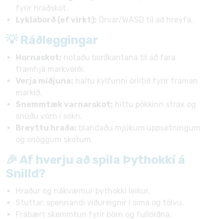
fyrir hraðskot.
Lyklaborð (ef virkt):
Örvar/WASD til að hreyfa.
💡 Ráðleggingar
Hornaskot:
notaðu borðkantana til að fara
framhjá markverði.
Verja miðjuna:
haltu kylfunni örlítið fyrir framan
markið.
Snemmtæk varnarskot:
hittu pökkinn strax og
snúðu vörn í sókn.
Breyttu hraða:
blandaðu mjúkum uppsetningum
og snöggum skotum.
🎉 Af hverju að spila Þythokkí á
Snilld?
Hraður og nákvæmur þythokkí leikur.
Stuttar, spennandi viðureignir í síma og tölvu.
Frábært skemmtun fyrir börn og fullorðna.