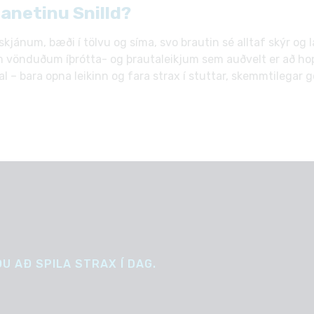
janetinu Snilld?
 skjánum, bæði í tölvu og síma, svo brautin sé alltaf skýr og 
 vönduðum íþrótta- og þrautaleikjum sem auðvelt er að hopp
 – bara opna leikinn og fara strax í stuttar, skemmtilegar go
U AÐ SPILA STRAX Í DAG.