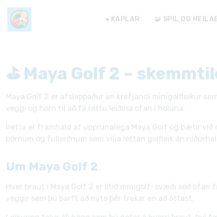
♠️ KAPLAR
🧩 SPIL OG HEIL
⛳ Maya Golf 2 – skemmtile
Maya Golf 2 er afslappaður en krefjandi minigolfleikur 
veggi og horn til að fá réttu leiðina ofan í holuna.
Þetta er framhald af upprunalega Maya Golf og bætir við n
börnum og fullorðnum sem vilja léttan golfleik án niðurhal
Um Maya Golf 2
Hver braut í Maya Golf 2 er lítið minigolf-svæði séð ofan f
veggir sem þú þarft að nýta þér frekar en að óttast.