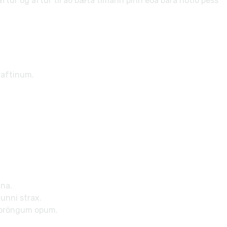
 aftur og aftur til að bæta tímann þinn eða bara notið þess
raftinum.
ina.
lunni strax.
á þröngum opum.