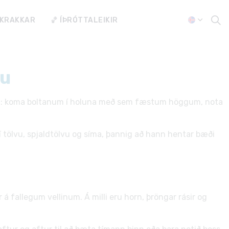
 KRAKKAR
🏀 ÍÞRÓTTALEIKIR
nu
falt: koma boltanum í holuna með sem fæstum höggum, nota
í tölvu, spjaldtölvu og síma, þannig að hann hentar bæði
á fallegum vellinum. Á milli eru horn, þröngar rásir og