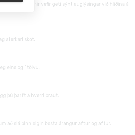
aðgang, þó sumir vefir geti sýnt auglýsingar við hliðina á
g sterkari skot.
g eins og í tölvu.
gg þú þarft á hverri braut.
m að slá þinn eigin besta árangur aftur og aftur.