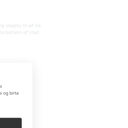
 slepptu til að slá.
da boltann af stað.
i
i og birta