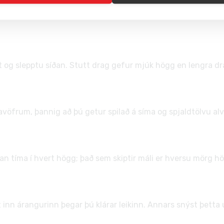
t í vafranum án þess að þurfa að setja upp forrit eða stofna 
ft og slepptu síðan. Stutt drag gefur mjúk högg en lengra dra
avöfrum, þannig að þú getur spilað á síma og spjaldtölvu alve
ðan tíma í hvert högg; það sem skiptir máli er hversu mörg hö
inn árangurinn þegar þú klárar leikinn. Annars snýst þetta u