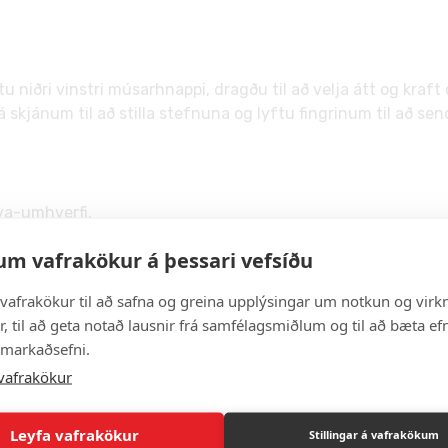
iðri vinstri músarhnappi, dragðu til að velja átt og kraft og
 skjánum til að stilla stefnuna og lyftu fingrinum til að sen
ya-umhverfi.
snertiskjá.
um vafrakökur á þessari vefsíðu
höggum.
 uppsetningar.
vafrakökur til að safna og greina upplýsingar um notkun og virkn
appaðar golflotur.
, til að geta notað lausnir frá samfélagsmiðlum og til að bæta efn
 markaðsefni.
vafrakökur
Leyfa vafrakökur
Stillingar á vafrakökum