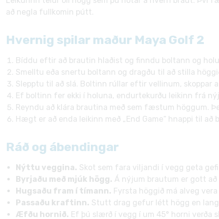
Leikurinn telur öll högg sem þú notar á hverri braut. Því f
að negla fullkomin pútt.
Hvernig spilar maður Maya Golf 2
Bíddu eftir að brautin hlaðist og finndu boltann og hol
Smelltu eða snertu boltann og dragðu til að stilla hög
Slepptu til að slá. Boltinn rúllar eftir vellinum, skoppa
Ef boltinn fer ekki í holuna, endurtekurðu leikinn frá n
Reyndu að klára brautina með sem fæstum höggum. Þega
Hægt er að enda leikinn með „End Game“ hnappi til að b
Ráð og ábendingar
Nýttu veggina.
Skot sem fara viljandi í vegg geta gefi
Byrjaðu með mjúk högg.
Á nýjum brautum er gott að p
Hugsaðu fram í tímann.
Fyrsta höggið má alveg vera up
Passaðu kraftinn.
Stutt drag gefur létt högg en lang
Æfðu hornið.
Ef þú slærð í vegg í um 45° horni verða sko