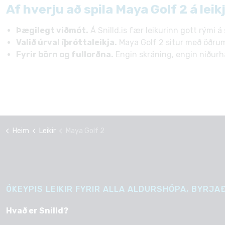
Af hverju að spila Maya Golf 2 á leik
Þægilegt viðmót.
Á Snilld.is fær leikurinn gott rými á
Valið úrval íþróttaleikja.
Maya Golf 2 situr með öðrum
Fyrir börn og fullorðna.
Engin skráning, engin niðurhal
Heim
Leikir
Maya Golf 2
ÓKEYPIS LEIKIR FYRIR ALLA ALDURSHÓPA, BYRJAÐ
Hvað er Snilld?