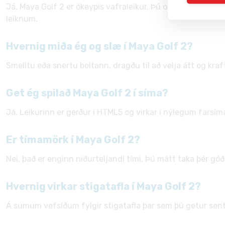
Já. Maya Golf 2 er ókeypis vafraleikur. Þú opnar hann bein
leiknum.
Hvernig miða ég og slæ í Maya Golf 2?
Smelltu eða snertu boltann, dragðu til að velja átt og kra
Get ég spilað Maya Golf 2 í síma?
Já. Leikurinn er gerður í HTML5 og virkar í nýlegum farsím
Er tímamörk í Maya Golf 2?
Nei, það er enginn niðurteljandi tími. Þú mátt taka þér gó
Hvernig virkar stigatafla í Maya Golf 2?
Á sumum vefsíðum fylgir stigatafla þar sem þú getur sent 