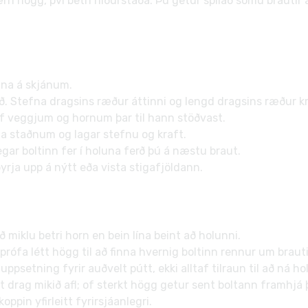
ærri högg, því betri niðurstaða. Þú getur spilað sömu brautir
una á skjánum.
gið. Stefna dragsins ræður áttinni og lengd dragsins ræður k
r af veggjum og hornum þar til hann stöðvast.
ýja staðnum og lagar stefnu og kraft.
r boltinn fer í holuna ferð þú á næstu braut.
yrja upp á nýtt eða vista stigafjöldann.
ð miklu betri horn en bein lína beint að holunni.
rófa létt högg til að finna hvernig boltinn rennur um braut
psetning fyrir auðvelt pútt, ekki alltaf tilraun til að ná ho
t drag mikið afl; of sterkt högg getur sent boltann framhj
ppin yfirleitt fyrirsjáanlegri.