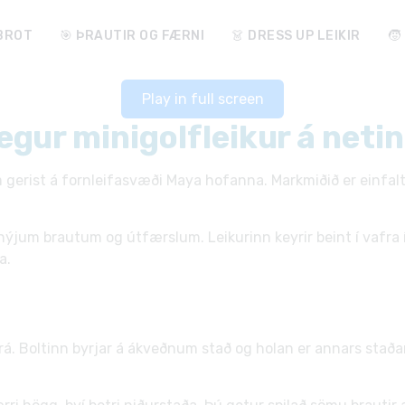
ABROT
🎯 ÞRAUTIR OG FÆRNI
👗 DRESS UP LEIKIR
🧒
Play in full screen
gur minigolfleikur á neti
sem gerist á fornleifasvæði Maya hofanna. Markmiðið er ein
ýjum brautum og útfærslum. Leikurinn keyrir beint í vafra 
a.
rá. Boltinn byrjar á ákveðnum stað og holan er annars staðar 