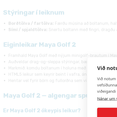
Stýringar í leiknum
Borðtölva / fartölva:
Færðu músina að boltanum, haltu n
Sími / spjaldtölva:
Snertu boltann með fingri, dragðu á
Eiginleikar Maya Golf 2
Framhald Maya Golf með nýjum minigolf-brautum í Ma
Auðveldar drag-og-sleppa stýringar, bæði fyrir mús og 
Við not
Markmið: komdu boltanum í holuna með sem fæstum 
HTML5 leikur sem keyrir beint í vafra, án niðurhala eða
Við notum 
Hentar vel fyrir börn og fullorðna sem vilja stuttar, afsl
vefsíðunnar
viðeigandi
Maya Golf 2 — algengar spurningar
Nánar um 
Er Maya Golf 2 ókeypis leikur?