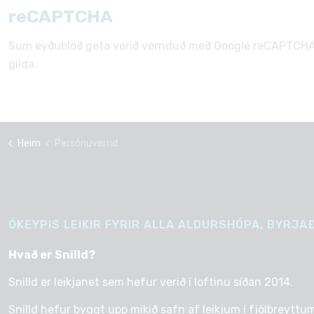
reCAPTCHA
Sum eyðublöð geta verið vernduð með Google reCAPTCH
gilda.
Heim
Persónuvernd
ÓKEYPIS LEIKIR FYRIR ALLA ALDURSHÓPA, BYRJAÐ
Hvað er Snilld?
Snilld er leikjanet sem hefur verið í loftinu síðan 2014.
Snilld hefur byggt upp mikið safn af leikjum í fjölbreyttum