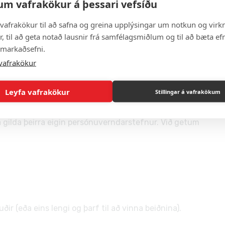
um vafrakökur á þessari vefsíðu
and)
vafrakökur til að safna og greina upplýsingar um notkun og virkn
, til að geta notað lausnir frá samfélagsmiðlum og til að bæta efn
singar.
 markaðsefni.
ikum og nauðsynleg rekstur.
aboðum sem send eru í gegnum eyðublöðin okkar.
vafrakökur
Leyfa vafrakökur
Stillingar á vafrakökum
 reka vefinn (hýsing, greining, auglýsingar, öryggi).
la gilda þeirra eigin persónuverndarstefnur. Við getum
ðir (eða eins lengi og þarf til að vinna beiðnina).