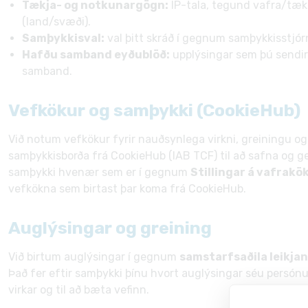
Tækja- og notkunargögn:
IP-tala, tegund vafra/tæk
(land/svæði).
Samþykkisval:
val þitt skráð í gegnum samþykkisstjórn
Hafðu samband eyðublöð:
upplýsingar sem þú sendir 
samband.
Vefkökur og samþykki (CookieHub)
Við notum vefkökur fyrir nauðsynlega virkni, greiningu og
samþykkisborða frá CookieHub (IAB TCF) til að safna og ge
samþykki hvenær sem er í gegnum
Stillingar á vafrak
vefkökna sem birtast þar koma frá CookieHub.
Auglýsingar og greining
Við birtum auglýsingar í gegnum
samstarfsaðila leikja
Það fer eftir samþykki þínu hvort auglýsingar séu persónug
virkar og til að bæta vefinn.