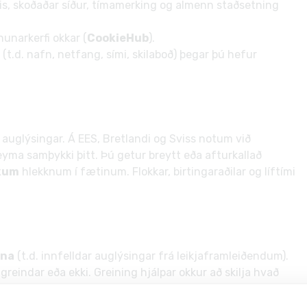
is, skoðaðar síður, tímamerking og almenn staðsetning
unarkerfi okkar (
CookieHub
).
(t.d. nafn, netfang, sími, skilaboð) þegar þú hefur
 auglýsingar. Á EES, Bretlandi og Sviss notum við
yma samþykki þitt. Þú getur breytt eða afturkallað
ökum
hlekknum í fætinum. Flokkar, birtingaraðilar og líftími
nna
(t.d. innfelldar auglýsingar frá leikjaframleiðendum).
reindar eða ekki. Greining hjálpar okkur að skilja hvað