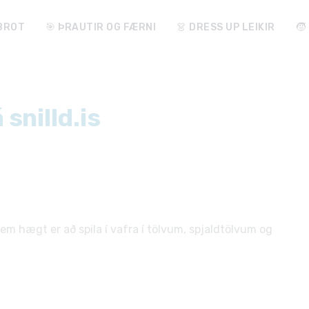
ABROT
🎯 ÞRAUTIR OG FÆRNI
👗 DRESS UP LEIKIR
🧒
snilld.is
 sem hægt er að spila í vafra í tölvum, spjaldtölvum og