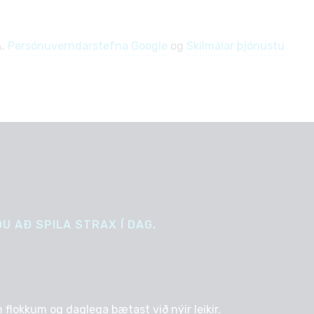
A.
Persónuverndarstefna Google
og
Skilmálar þjónustu
U AÐ SPILA STRAX Í DAG.
 flokkum og daglega bætast við nýir leikir.