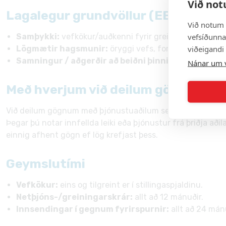
Við not
Lagalegur grundvöllur (EES/Bretl
Við notum 
vefsíðunnar
Samþykki:
vefkökur/auðkenni fyrir greiningu og auglý
viðeigandi
Lögmætir hagsmunir:
öryggi vefs, forvarnir gegn sv
Samningur / aðgerðir að beiðni þinni:
að svara skil
Nánar um 
Með hverjum við deilum gögnum
Við deilum gögnum með þjónustuaðilum sem hjálpa okkur að
Þegar þú notar innfellda leiki eða þjónustur frá þriðja aði
einnig afhent gögn ef lög krefjast þess.
Geymslutími
Vefkökur:
eins og tilgreint er í stillingaspjaldinu.
Netþjóns-/greiningarskrár:
allt að 12 mánuðir.
Innsendingar í gegnum fyrirspurnir:
allt að 24 mánu