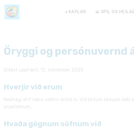
♠️ KAPLAR
🧩 SPIL OG HEIL
Öryggi og persónuvernd á 
Síðast uppfært: 12. nóvember 2025
Hverjir við erum
Neshagi ehf rekur vefinn snilld.is. Við birtum ókeypis leiki
snjallsímum.
Hvaða gögnum söfnum við