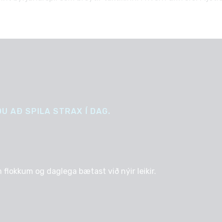
U AÐ SPILA STRAX Í DAG.
 flokkum og daglega bætast við nýir leikir.