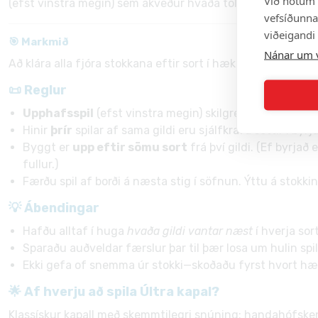
Við notum 
(efst vinstra megin) sem ákveður hvaða tölugildi stokkarnir
vefsíðunnar
viðeigandi
🎯 Markmið
Nánar um 
Að klára alla fjóra stokkana eftir sort í hækkandi röð, byrja
📜 Reglur
Upphafsspil
(efst vinstra megin) skilgreinir upphafsgild
Hinir
þrír
spilar af sama gildi eru sjálfkrafa settir í b
Byggt er
upp eftir sömu sort
frá því gildi. (Ef byrjað
fullur.)
Færðu spil af borði á næsta stig í söfnun. Ýttu á stokkin
💡 Ábendingar
Hafðu alltaf í huga
hvaða gildi vantar næst
í hverja so
Sparaðu auðveldar færslur þar til þær losa um hulin spil
Ekki gefa of snemma úr stokki—skoðaðu fyrst hvort hægt
🌟 Af hverju að spila Últra kapal?
Klassískur kapall með skemmtilegri snúning: handahófskennt 