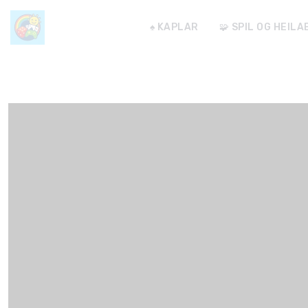
♠️ KAPLAR
🧩 SPIL OG HEIL