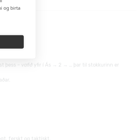
i
i og birta
fst þess –
vafið
yfir í Ás → 2 → … þar til stokkurinn er
aðar.
t, ferskt og taktískt.