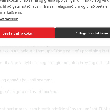
vafrakökur til að safna og greina upplýsingar um notkun og virkn
 byrja á.
, til að geta notað lausnir frá samfélagsmiðlum og til að bæta efn
 markaðsefni.
vafrakökur
ð á tölugildi upphafsspilsins.
Leyfa vafrakökur
Stillingar á vafrakökum
ið fyrir alla stokka.
yrjun á stöfunum hægra megin.
 er ekki á Ási heldur áfram upp í Kóng og – ef uppsetning kre
n til að gefa nýtt spil þegar engin möguleg hreyfing er til st
rt og opnaðu þau spil snemma.
.
 sé að gera eitthvað í borðinu.
byrjunarspil sem breytir taktíkinni í hverri umferð. Fljótleg