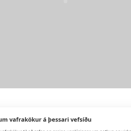
um vafrakökur á þessari vefsíðu
ðið er að raða öllum spilum í
fjóra stokka hægra megin
í