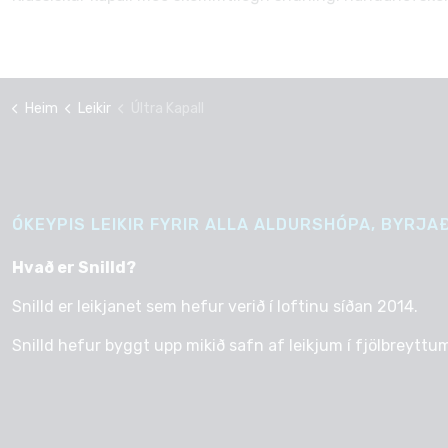
Heim
Leikir
Últra Kapall
ÓKEYPIS LEIKIR FYRIR ALLA ALDURSHÓPA, BYRJAÐ
Hvað er Snilld?
Snilld er leikjanet sem hefur verið í loftinu síðan 2014.
Snilld hefur byggt upp mikið safn af leikjum í fjölbreyttum