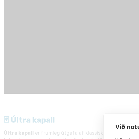
🃏 Últra kapall
Við not
Últra kapall
er frumleg útgáfa af klassískum kapli. Markmi