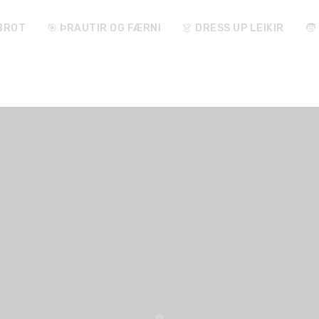
ABROT
🎯 ÞRAUTIR OG FÆRNI
👗 DRESS UP LEIKIR
🧒