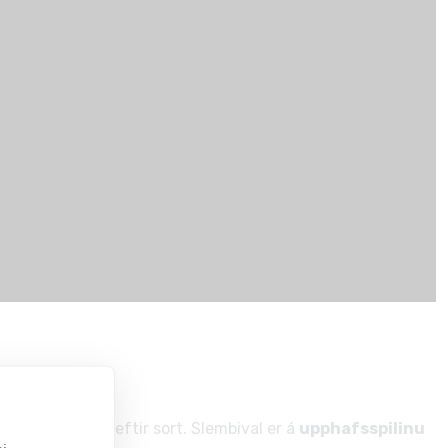
hækkandi röð
eftir sort. Slembival er á
upphafsspilinu