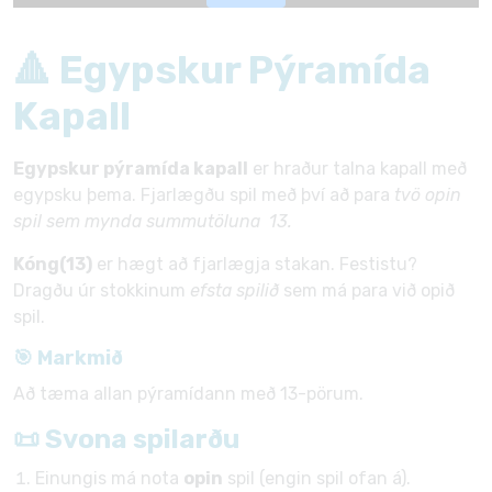
🔺 Egypskur Pýramída
Kapall
Egypskur pýramída kapall
er hraður talna kapall með
egypsku þema. Fjarlægðu spil með því að para
tvö opin
spil sem mynda summutöluna 13.
Kóng(13)
er hægt að fjarlægja stakan. Festistu?
Dragðu úr stokkinum
efsta spilið
sem má para við opið
spil.
🎯 Markmið
Að tæma allan pýramídann með 13-pörum.
📜 Svona spilarðu
Einungis má nota
opin
spil (engin spil ofan á).