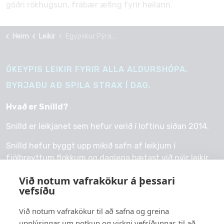
góðri rökhugsun, frábær æfing fyrir heilann.
Heim
Leikir
Egypskur Pýramída Kapall
ÓKEYPIS LEIKIR FYRIR ALLA ALDURSHÓPA,
BYRJAÐU AÐ SPILA STRAX Í DAG.
Hvað er Snilld?
Snilld er leikjanet sem hefur verið í loftinu síðan 2014.
Snilld hefur byggt upp mikið safn af leikjum í
fjölbreyttum flokkum og daglega bætast við nýir leikir.
Við notum vafrakökur á þessari
vefsíðu
Við notum vafrakökur til að safna og greina
© 2026 snilld.is
upplýsingar um notkun og virkni vefsíðunnar, til að