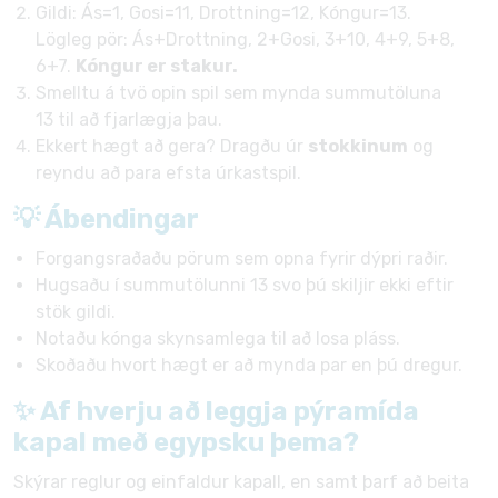
Gildi: Ás=1, Gosi=11, Drottning=12, Kóngur=13.
Lögleg pör: Ás+Drottning, 2+Gosi, 3+10, 4+9, 5+8,
6+7.
Kóngur er stakur.
Smelltu á tvö opin spil sem mynda summutöluna
13 til að fjarlægja þau.
Ekkert hægt að gera? Dragðu úr
stokkinum
og
reyndu að para efsta úrkastspil.
💡 Ábendingar
Forgangsraðaðu pörum sem opna fyrir dýpri raðir.
Hugsaðu í summutölunni 13 svo þú skiljir ekki eftir
stök gildi.
Notaðu kónga skynsamlega til að losa pláss.
Skoðaðu hvort hægt er að mynda par en þú dregur.
✨ Af hverju að leggja pýramída
kapal með egypsku þema?
Skýrar reglur og einfaldur kapall, en samt þarf að beita