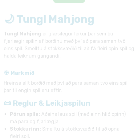
🌙 Tungl Mahjong
Tungl Mahjong
er glæsilegur leikur þar sem þú
fjarlægir spilin af borðinu með því að para saman tvö
eins spil. Smelltu á stokksvæðið til að fá fleiri opin spil og
halda leiknum gangandi.
🎯 Markmið
Hreinsa allt borðið með því að para saman tvö eins spil
þar til engin spil eru eftir.
📜 Reglur & Leikjaspilun
Pörun spila:
Aðeins laus spil (með einn hlið opinn)
má para og fjarlægja.
Stokkurinn:
Smelltu á stokksvæðið til að opna
fleiri spil.