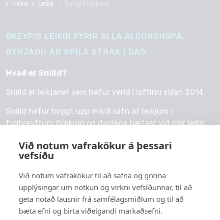
Heim
Leikir
Tungl Mahjong
ÓKEYPIS LEIKIR FYRIR ALLA ALDURSHÓPA,
BYRJAÐU AÐ SPILA STRAX Í DAG.
Hvað er Snilld?
Snilld er leikjanet sem hefur verið í loftinu síðan 2014.
Snilld hefur byggt upp mikið safn af leikjum í
fjölbreyttum flokkum og daglega bætast við nýir leikir.
Við notum vafrakökur á þessari
vefsíðu
Við notum vafrakökur til að safna og greina
© 2026 snilld.is
upplýsingar um notkun og virkni vefsíðunnar, til að
Um okkur
geta notað lausnir frá samfélagsmiðlum og til að
bæta efni og birta viðeigandi markaðsefni.
Persónuvernd