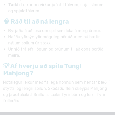
Tæki:
Leikurinn virkar jafnt í tölvum, snjallsímum
og spjaldtölvum.
🧠 Ráð til að ná lengra
Byrjaðu á að losa um spil sem loka á mörg önnur.
Hafðu yfirsýn yfir möguleg pör áður en þú bætir
nýjum spilum úr stokki.
Unnið frá efri lögum og brúnum til að opna borðið
meira.
💡 Af hverju að spila Tungl
Mahjong?
Notalegur leikur með fallega hönnun sem hentar bæði í
styttri og lengri spilun. Skoðaðu fleiri ókeypis Mahjong
og þrautaleiki á Snilld.is. Leikir fyrir börn og leikir fyrir
fullorðna.