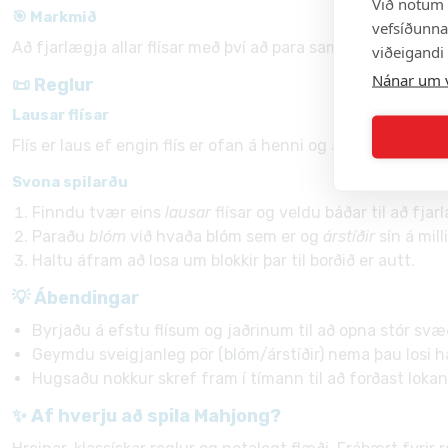
Við notum 
🎯 Markmið
vefsíðunnar
Að fjarlægja allar flísar með því að para saman lausar flísa
viðeigandi
Nánar um 
📜 Reglur
Lausar flísar
Flís er laus ef engin flís er ofan á henni og að minnsta kosti
Svona spilarðu
Finndu tvær eins
lausar
flísar og veldu báðar til að fja
Paraðu
blóm
við hvaða blóm sem er og
árstíðir
sín á mill
Haltu áfram að losa um blokkir þar til borðið er autt.
💡 Ábendingar
Byrjaðu á efstu flísum og jaðrinum til að opna stór svæ
Geymdu sveigjanleg pör (blóm/árstíðir) nema þau losi há
Hugsaðu nokkur skref fram í tímann til að forðast lokani
✨ Af hverju að spila Mahjong?