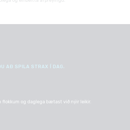
rólega og einbeitta afþreyingu.
U AÐ SPILA STRAX Í DAG.
 flokkum og daglega bætast við nýir leikir.