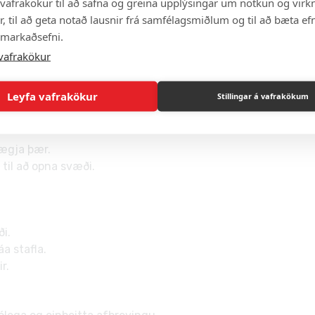
vafrakökur til að safna og greina upplýsingar um notkun og virkn
, til að geta notað lausnir frá samfélagsmiðlum og til að bæta efn
r. Blóm og árstíðir má para innan eigin hópa.
 markaðsefni.
vafrakökur
Leyfa vafrakökur
Stillingar á vafrakökum
 ein hlið (vinstri eða hægri) er opin.
rlægja þær.
i til að opna svæði.
ði.
a stafla.
r.