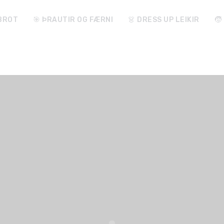
ABROT
🎯 ÞRAUTIR OG FÆRNI
👗 DRESS UP LEIKIR
🧒