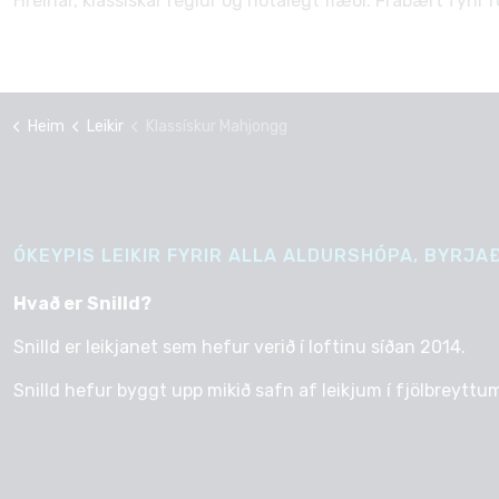
Hreinar, klassískar reglur og notalegt flæði. Frábært fyrir 
Heim
Leikir
Klassískur Mahjongg
ÓKEYPIS LEIKIR FYRIR ALLA ALDURSHÓPA, BYRJAÐ
Hvað er Snilld?
Snilld er leikjanet sem hefur verið í loftinu síðan 2014.
Snilld hefur byggt upp mikið safn af leikjum í fjölbreyttum