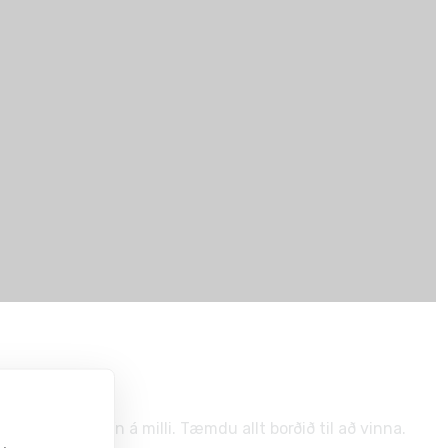
tíðaflísar
para sín á milli. Tæmdu allt borðið til að vinna.