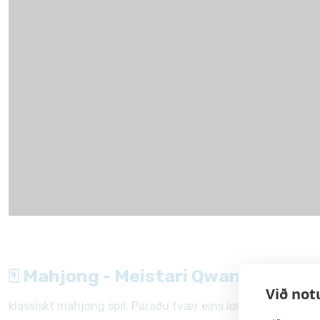
🀄 Mahjong - Meistari Qwan
Við not
klassískt mahjong spil. Paraðu tvær eins
lausar
flísar til a