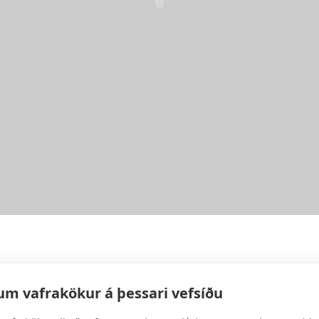
um vafrakökur á þessari vefsíðu
ð fjarlægja þær.
Blómflísar
para við hvaða blóm sem er og
árs