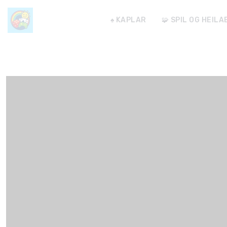
♠️ KAPLAR
🧩 SPIL OG HEIL