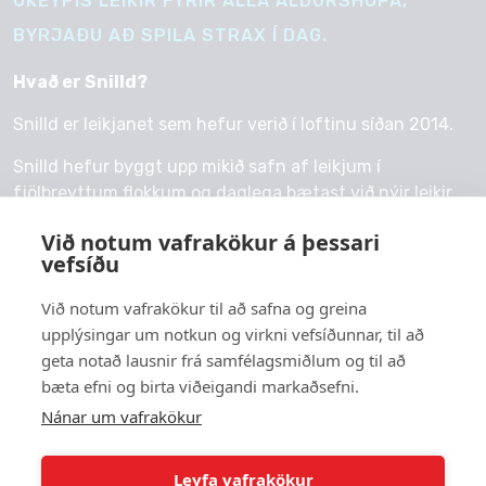
ÓKEYPIS LEIKIR FYRIR ALLA ALDURSHÓPA,
BYRJAÐU AÐ SPILA STRAX Í DAG.
Hvað er Snilld?
Snilld er leikjanet sem hefur verið í loftinu síðan 2014.
Snilld hefur byggt upp mikið safn af leikjum í
fjölbreyttum flokkum og daglega bætast við nýir leikir.
Við notum vafrakökur á þessari
vefsíðu
Við notum vafrakökur til að safna og greina
© 2026 snilld.is
upplýsingar um notkun og virkni vefsíðunnar, til að
Um okkur
geta notað lausnir frá samfélagsmiðlum og til að
bæta efni og birta viðeigandi markaðsefni.
Persónuvernd
Nánar um vafrakökur
Leyfa vafrakökur