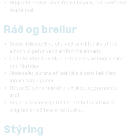
Hugsaðu nokkur skref fram í tímann, því hvert skot
skiptir máli.
Ráð og brellur
Snúðu leiksvæðinu oft. Það sem lítur illa út frá
einni hlið getur verið einfalt frá annarri.
Leitaðu að keðjuverkun í stað þess að hugsa bara
um litla hópa.
Hreinsaðu jaðrana ef þeir loka á betri tækifæri
innar í þyrpingunni.
Nýttu 3D sjónarhornið til að skipuleggja næstu
skot.
Þegar leiksvæðið þéttist er oft betra að búa til
svigrúm en að taka áhættuskot.
Stýring