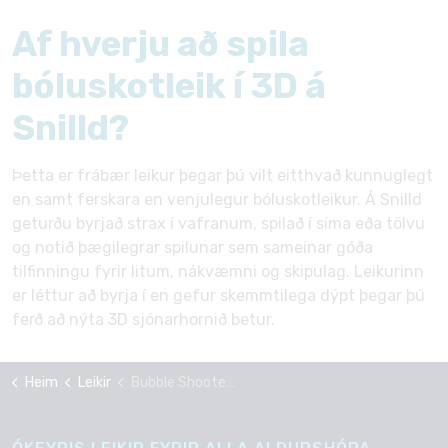
Af hverju að spila
bóluskotleik í 3D á
Snilld?
Þetta er frábær leikur þegar þú vilt eitthvað kunnuglegt
en samt ferskara en venjulegur bóluskotleikur. Á Snilld
geturðu byrjað strax í vafranum, spilað í síma eða tölvu
og notið þægilegrar spilunar sem sameinar góða
tilfinningu fyrir litum, nákvæmni og skipulag. Leikurinn
er léttur að byrja í en gefur skemmtilega dýpt þegar þú
ferð að nýta 3D sjónarhornið betur.
Heim
Leikir
Bubble Shooter 3D