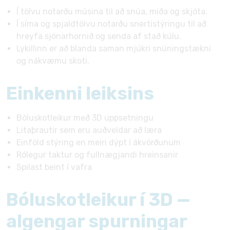
Í tölvu notarðu músina til að snúa, miða og skjóta.
Í síma og spjaldtölvu notarðu snertistýringu til að
hreyfa sjónarhornið og senda af stað kúlu.
Lykillinn er að blanda saman mjúkri snúningstækni
og nákvæmu skoti.
Einkenni leiksins
Bóluskotleikur með 3D uppsetningu
Litaþrautir sem eru auðveldar að læra
Einföld stýring en meiri dýpt í ákvörðunum
Rólegur taktur og fullnægjandi hreinsanir
Spilast beint í vafra
Bóluskotleikur í 3D —
algengar spurningar