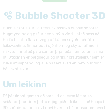
🫧 Bubble Shooter 3D
Bubble skotleikur í 3D tekur klassíska bubble shooter
hugmyndina og gefur henni nýja vídd. Í stað þess að
horfa beint á flatan vegg af kúlum snýrðu hér öllu
leiksvæðinu, finnur betri sjónhorn og skýtur af meiri
nákvæmni til að para saman þrjár eða fleiri kúlur í sama
lit. Útkoman er þægilegur og litríkur þrautaleikur sem er
bæði afslappandi og aðeins taktískari en hefðbundinn
bóluskotleikur.
Um leikinn
Ef þér finnst gaman að para liti og leysa léttar en
seiðandi þrautir er þetta mjög góður leikur til að hoppa í.
3D snúningurinn breytir því hvernig þú hugsar um hvert