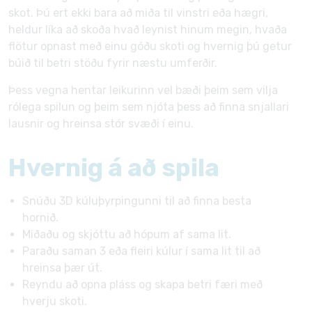
skot. Þú ert ekki bara að miða til vinstri eða hægri,
heldur líka að skoða hvað leynist hinum megin, hvaða
flötur opnast með einu góðu skoti og hvernig þú getur
búið til betri stöðu fyrir næstu umferðir.
Þess vegna hentar leikurinn vel bæði þeim sem vilja
rólega spilun og þeim sem njóta þess að finna snjallari
lausnir og hreinsa stór svæði í einu.
Hvernig á að spila
Snúðu 3D kúluþyrpingunni til að finna besta
hornið.
Miðaðu og skjóttu að hópum af sama lit.
Paraðu saman 3 eða fleiri kúlur í sama lit til að
hreinsa þær út.
Reyndu að opna pláss og skapa betri færi með
hverju skoti.