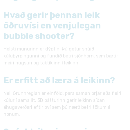
Hvað gerir þennan leik
öðruvísi en venjulegan
bubble shooter?
Helsti munurinn er dýptin. Þú getur snúið
kúluþyrpingunni og fundið betri sjónhorn, sem bætir
meiri hugsun og taktík inn í leikinn.
Er erfitt að læra á leikinn?
Nei. Grunnreglan er einföld: para saman þrjár eða fleiri
kúlur í sama lit. 3D þátturinn gerir leikinn síðan
áhugaverðari eftir því sem þú nærð betri tökum á
honum.