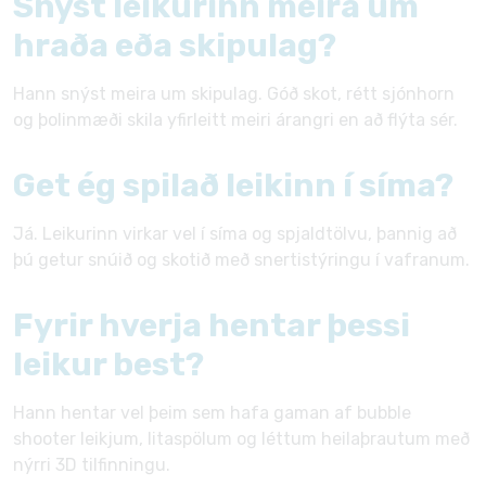
Snýst leikurinn meira um
hraða eða skipulag?
Hann snýst meira um skipulag. Góð skot, rétt sjónhorn
og þolinmæði skila yfirleitt meiri árangri en að flýta sér.
Get ég spilað leikinn í síma?
Já. Leikurinn virkar vel í síma og spjaldtölvu, þannig að
þú getur snúið og skotið með snertistýringu í vafranum.
Fyrir hverja hentar þessi
leikur best?
Hann hentar vel þeim sem hafa gaman af bubble
shooter leikjum, litaspölum og léttum heilaþrautum með
nýrri 3D tilfinningu.