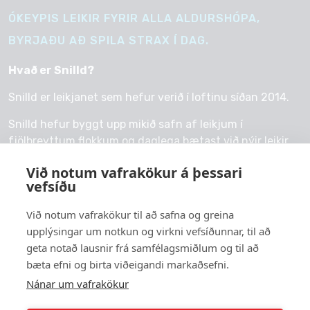
ÓKEYPIS LEIKIR FYRIR ALLA ALDURSHÓPA,
BYRJAÐU AÐ SPILA STRAX Í DAG.
Hvað er Snilld?
Snilld er leikjanet sem hefur verið í loftinu síðan 2014.
Snilld hefur byggt upp mikið safn af leikjum í
fjölbreyttum flokkum og daglega bætast við nýir leikir.
Við notum vafrakökur á þessari
vefsíðu
Við notum vafrakökur til að safna og greina
© 2026 snilld.is
upplýsingar um notkun og virkni vefsíðunnar, til að
Um okkur
geta notað lausnir frá samfélagsmiðlum og til að
bæta efni og birta viðeigandi markaðsefni.
Persónuvernd
Nánar um vafrakökur