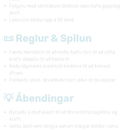
Fylgstu með sérstökum blöðrum sem hafa gagnleg
áhrif.
Leikurinn býður upp á 50 borð.
📜 Reglur & Spilun
Færðu bendilinn til að miða; haltu inni til að stilla
kraft; slepptu til að kasta ör.
Náðu lágmarks markmiði borðsins til að komast
áfram.
Forðastu sóun, ákvarðaðu horn áður en þú kastar.
💡 Ábendingar
Byrjaðu á prufukasti til að finna rétta bogalínu og
kraft.
Veldu skot sem tengja saman margar blöður í einu.