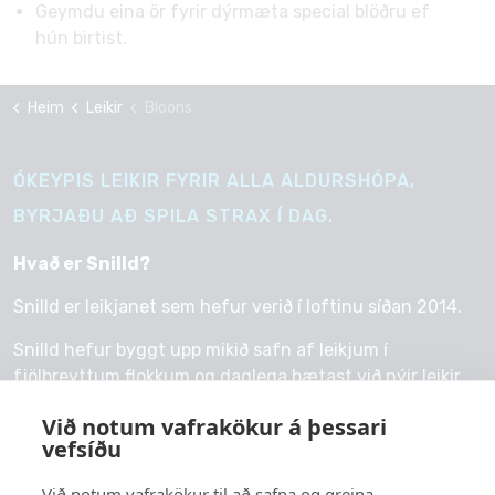
Geymdu eina ör fyrir dýrmæta special blöðru ef
hún birtist.
Heim
Leikir
Bloons
ÓKEYPIS LEIKIR FYRIR ALLA ALDURSHÓPA,
BYRJAÐU AÐ SPILA STRAX Í DAG.
Hvað er Snilld?
Snilld er leikjanet sem hefur verið í loftinu síðan 2014.
Snilld hefur byggt upp mikið safn af leikjum í
fjölbreyttum flokkum og daglega bætast við nýir leikir.
Við notum vafrakökur á þessari
vefsíðu
Við notum vafrakökur til að safna og greina
© 2026 snilld.is