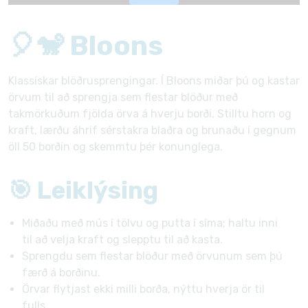
🎈🐒 Bloons
Klassískar blöðrusprengingar. Í Bloons miðar þú og kastar
örvum til að sprengja sem flestar blöður með
takmörkuðum fjölda örva á hverju borði. Stilltu horn og
kraft, lærðu áhrif sérstakra blaðra og brunaðu í gegnum
öll 50 borðin og skemmtu þér konunglega.
🎯 Leiklýsing
Miðaðu með mús í tölvu og putta í síma; haltu inni
til að velja kraft og slepptu til að kasta.
Sprengdu sem flestar blöður með örvunum sem þú
færð á borðinu.
Örvar flytjast ekki milli borða, nýttu hverja ör til
fulls.