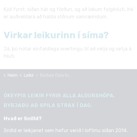
Kjól fyrst, síðan hár og förðun, og að lokum fylgihluti. Þá
er auðveldara að halda stílnum samræmdum.
Virkar leikurinn í síma?
Já, þú notar einfaldlega snertingu til að velja og setja á
hluti.
Heim
Leikir
Barbee Gala Kvoldstund
ÓKEYPIS LEIKIR FYRIR ALLA ALDURSHÓPA,
BYRJAÐU AÐ SPILA STRAX Í DAG.
Hvað er Snilld?
Snilld er leikjanet sem hefur verið í loftinu síðan 2014.