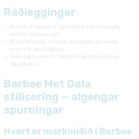
Ráðleggingar
Byrjaðu á “aðalatriði” (kjól eða skart) og byggðu
restina í kringum það.
Ef útlitið verður of mikið, einfaldaðu þá annað
hvort hár eða fylgihluti.
Endurtaktu einn lit í förðun til að fá heildræna
lokaútkomu.
Barbee Met Gala
stílisering — algengar
spurningar
Hvert er markmiðið í Barbee