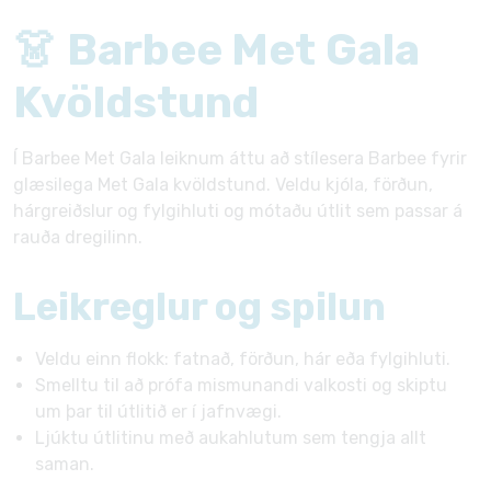
👗 Barbee Met Gala
Kvöldstund
Í Barbee Met Gala leiknum áttu að stílesera Barbee fyrir
glæsilega Met Gala kvöldstund. Veldu kjóla, förðun,
hárgreiðslur og fylgihluti og mótaðu útlit sem passar á
rauða dregilinn.
Leikreglur og spilun
Veldu einn flokk: fatnað, förðun, hár eða fylgihluti.
Smelltu til að prófa mismunandi valkosti og skiptu
um þar til útlitið er í jafnvægi.
Ljúktu útlitinu með aukahlutum sem tengja allt
saman.