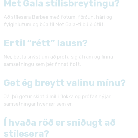
Met Gala stílisbreytingu?
Að stílesera Barbee með fötum, förðun, hári og
fylgihlutum og búa til Met Gala-tilbúið útlit.
Er til “rétt” lausn?
Nei, þetta snýst um að prófa sig áfram og finna
samsetningu sem þér finnst flott.
Get ég breytt valinu mínu?
Já, þú getur skipt á milli flokka og prófað nýjar
samsetningar hvenær sem er.
Í hvaða röð er sniðugt að
stílesera?