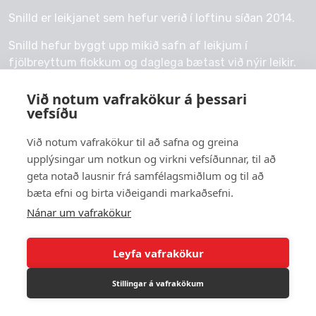
Snilld er leikjanet sem hefur verið í loftinu síðan 2014.
Snilld hefur byggt upp mikið safn af leikjum í
fjölbreyttum flokkum og daglega bætast við nýir leikir.
Við notum vafrakökur á þessari
vefsíðu
© 2026 snilld.is
Við notum vafrakökur til að safna og greina
upplýsingar um notkun og virkni vefsíðunnar, til að
Um okkur
geta notað lausnir frá samfélagsmiðlum og til að
bæta efni og birta viðeigandi markaðsefni.
Persónuvernd
Nánar um vafrakökur
Leyfa vafrakökur
Stillingar á vafrakökum