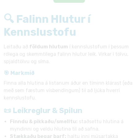
🔍 Falinn Hlutur í
Kennslustofu
Leitaðu að
földum hlutum
í kennslustofum í þessum
rólega og skemmtilega falinn hlutur leik. Virkar í tölvu,
spjaldtölvu og síma.
🎯 Markmið
Finna alla hlutina á listanum áður en tíminn klárast (eða
með sem fæstum vísbendingum) til að ljúka hverri
kennslustofu.
📜 Leikreglur & Spilun
Finndu & pikkaðu/smelltu:
staðsettu hlutina á
myndinni og veldu hlutina til að safna.
Stækkaðu þegar þarf:
haltu inni músartakka