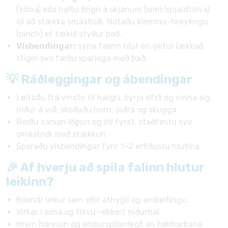
(tölva) eða haltu fingri á skjánum (sími/spjaldtölva)
til að stækka smáatriði. Notaðu klemmu-hreyfingu
(pinch) ef tækið styður það.
Vísbendingar:
sýna falinn hlut en getur lækkað
stigin svo farðu sparlega með það.
💡 Ráðleggingar og ábendingar
Leitaðu frá vinstir til hægri, byrja efst og vinna sig
niður á við; skoðaðu horn, jaðra og skugga.
Berðu saman
lögun
og
liti
fyrst; staðfestu svo
smáatriði með stækkun.
Sparaðu vísbendingar fyrir 1–2 erfiðustu hlutina.
🎉 Af hverju að spila falinn hlutur
leikinn?
Róandi leikur sem eflir athygli og einbeitingu.
Virkar í síma og tölvu—ekkert niðurhal.
Hrein hönnun og endurspilanlegt án takmarkana.