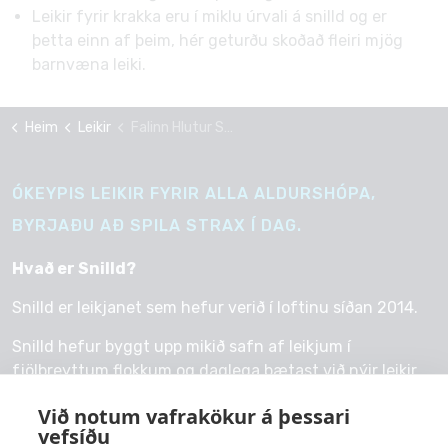
Leikir fyrir krakka eru í miklu úrvali á snilld og er
þetta einn af þeim, hér geturðu skoðað fleiri mjög
barnvæna leiki.
Heim
Leikir
Falinn Hlutur Skólastofa
ÓKEYPIS LEIKIR FYRIR ALLA ALDURSHÓPA,
BYRJAÐU AÐ SPILA STRAX Í DAG.
Hvað er Snilld?
Snilld er leikjanet sem hefur verið í loftinu síðan 2014.
Snilld hefur byggt upp mikið safn af leikjum í
fjölbreyttum flokkum og daglega bætast við nýir leikir.
Við notum vafrakökur á þessari
vefsíðu