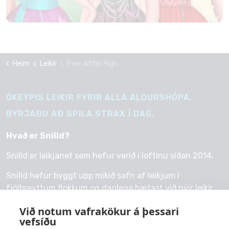
Heim
Leikir
Ever After High
ÓKEYPIS LEIKIR FYRIR ALLA ALDURSHÓPA,
BYRJAÐU AÐ SPILA STRAX Í DAG.
Hvað er Snilld?
Snilld er leikjanet sem hefur verið í loftinu síðan 2014.
Snilld hefur byggt upp mikið safn af leikjum í
fjölbreyttum flokkum og daglega bætast við nýir leikir.
Við notum vafrakökur á þessari
vefsíðu