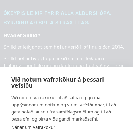
ÓKEYPIS LEIKIR FYRIR ALLA ALDURSHÓPA,
BYRJAÐU AÐ SPILA STRAX Í DAG.
Hvað er Snilld?
Snilld er leikjanet sem hefur verið í loftinu síðan 2014.
Snilld hefur byggt upp mikið safn af leikjum í
fjölbreyttum flokkum og daglega bætast við nýir leikir.
Við notum vafrakökur á þessari
vefsíðu
Við notum vafrakökur til að safna og greina
© 2026 snilld.is
upplýsingar um notkun og virkni vefsíðunnar, til að
Um okkur
geta notað lausnir frá samfélagsmiðlum og til að
bæta efni og birta viðeigandi markaðsefni.
Persónuvernd
Nánar um vafrakökur