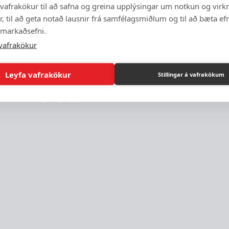
vafrakökur til að safna og greina upplýsingar um notkun og virkn
, til að geta notað lausnir frá samfélagsmiðlum og til að bæta efn
 markaðsefni.
U AÐ SPILA STRAX Í DAG.
vafrakökur
Leyfa vafrakökur
Stillingar á vafrakökum
 flokkum og daglega bætast við nýir leikir.