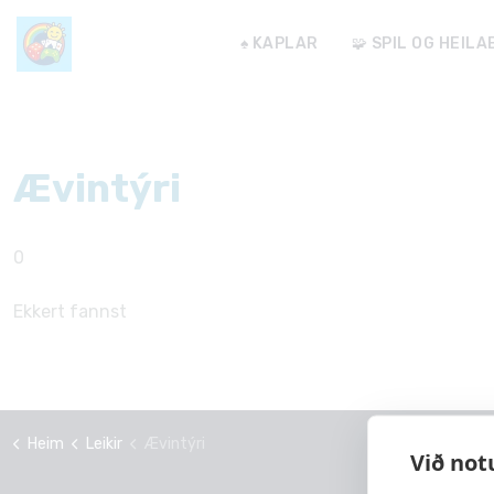
♠️ KAPLAR
🧩 SPIL OG HEIL
Ævintýri
0
Ekkert fannst
Heim
Leikir
Ævintýri
Við not