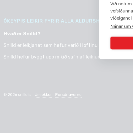
Við notum 
vefsíðunnar
viðeigandi
ÓKEYPIS LEIKIR FYRIR ALLA ALDURSHÓPA, BYRJAÐ
Nánar um 
Hvað er Snilld?
Snilld er leikjanet sem hefur verið í loftinu síðan 2014.
Snilld hefur byggt upp mikið safn af leikjum í fjölbreyttum
© 2026 snilld.is
Um okkur
Persónuvernd