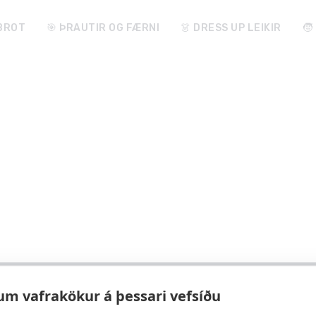
ABROT
🎯 ÞRAUTIR OG FÆRNI
👗 DRESS UP LEIKIR
🧒
um vafrakökur á þessari vefsíðu