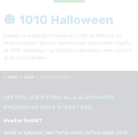
🎃 1010 Halloween
Raðaðu draugalegum blokkum í raðir og dálka til að
hreinsa borðið í þessari skemmtilegu Halloween-útgáfu
af 1010. Þægilegur og taktískur talnaleikur sem reynir á
góða útsjónarsemi.
Heim
Leikir
1010 Halloween
ÓKEYPIS LEIKIR FYRIR ALLA ALDURSHÓPA,
BYRJAÐU AÐ SPILA STRAX Í DAG.
Hvað er Snilld?
Snilld er leikjanet sem hefur verið í loftinu síðan 2014.